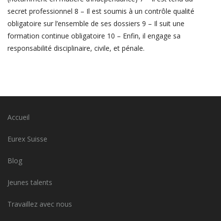
secret professionnel
8 – Il est soumis à un contrôle qualité
obligatoire sur l’ensemble de ses dossiers
9 – Il suit une
formation continue obligatoire
10 – Enfin, il engage sa
responsabilité disciplinaire, civile, et pénale.
Accueil
Eurex Suisse
Blog
Jeunes talents
Travaillez avec nous