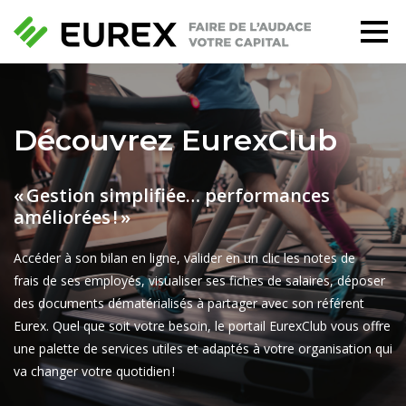
Découvrez EurexClub
« Gestion simplifiée… performances
améliorées ! »
Accéder à s
o
n bilan
en ligne
, valider
en un clic
les notes de
frais
de ses employés
,
visualiser
se
s fiches de salaires,
déposer
des documents
dématérialisés
à partager avec son
référent
Eurex. Q
uel que soit votre besoin,
le portail
EurexClub
vous offre
une palette de services
utiles et
adapté
s à votre organisation
qui
va changer votre
quotidien !