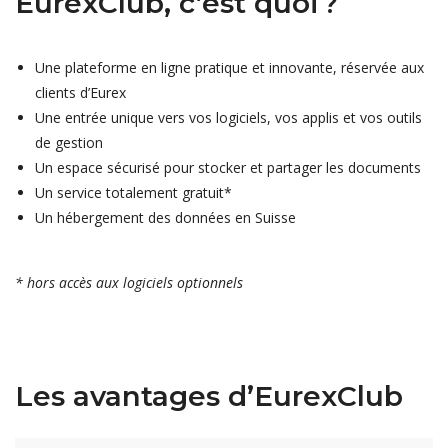
EurexClub
, c’est quoi ?
U
n
e plateforme en ligne
pratique
et innovante,
réservée aux
clients d’
Eurex
Une entrée unique vers vos logiciels
, vos applis
et vos outils
de gestion
Un
espace
sécurisé
pour stocker et
partag
er
le
s
document
s
U
n service totalement gratuit*
U
n hébergement des données en Suisse
* hors accès aux logiciels optionnels
Les avantages d’EurexClub