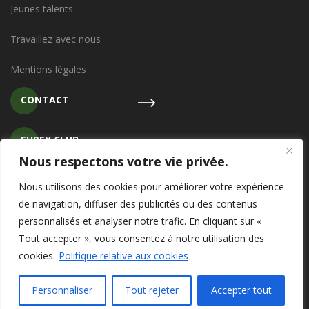
Jeunes talents
Travaillez avec nous
Mentions légales
CONTACT
EUREX CLUB
Nous respectons votre vie privée.
SFAI INTERNATIONAL
Nous utilisons des cookies pour améliorer votre expérience
de navigation, diffuser des publicités ou des contenus
personnalisés et analyser notre trafic. En cliquant sur «
Tout accepter », vous consentez à notre utilisation des
cookies.
Politique relative aux cookies
© 2020 EUREX GROUPE | CGV
Personnaliser
Tout rejeter
Accepter tout
WEBSITE BY
PROCAB STUDIO